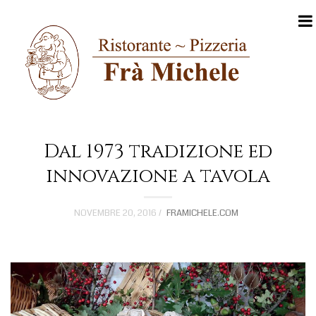
N
a
Dal 1973 tradizione ed
v
innovazione a tavola
i
g
NOVEMBRE 20, 2016
FRAMICHELE.COM
a
t
i
o
n